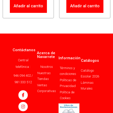
Añadir al carrito
Añadir al carrito
Contáctanos
Acerca de
Navarrete
Información
Central
Catálogos
telefónica :
Nosotros
Términos y
Catálogo
Nuestras
condiciones
946 094 402 /
Escolar 2026
Tiendas
Políticas de
981 333 512
Láminas
Ventas
Privacidad
Murales
Corporativas
Política de
Cookies