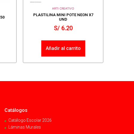
ARTI CREATIVO
PLASTILINA MINI POTE NEON X7
50
UND
S/
6.20
Añadir al carrito
Catálogos
Catálogo Escolar 2026
Láminas Murales