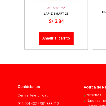
ARTI CREATIVO
FA
LAPIZ SMART 2B
S/
3.84
Añadir al carrito
Contáctanos
Acerca de Na
Central telefónica :
Nosotros
Nuestras Ti
946 094 402 / 981 333 512
Ventas Corp