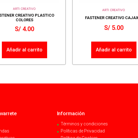
ARTI CREATIVO
ARTI CREATIVO
STENER CREATIVO PLASTICO
FASTENER CREATIVO CAJAX
COLORES
S/
5.00
S/
4.00
Añadir al carrito
Añadir al carrito
varrete
Información
Términos y condiciones
endas
Políticas de Privacidad
orativas
Política de Cookies