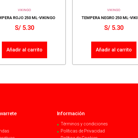
VIKINGO
VIKINGO
MPERA ROJO 250 ML-VIKINGO
TEMPERA NEGRO 250 ML-VIK
S/
5.30
S/
5.30
Añadir al carrito
Añadir al carrito
varrete
Información
Términos y condiciones
endas
Políticas de Privacidad
orativas
Política de Cookies