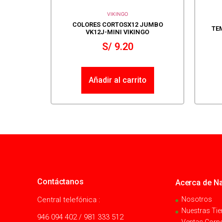
VIKINGO
COLORES CORTOSX12 JUMBO
TE
VK12J-MINI VIKINGO
S/
9.20
Añadir al carrito
Contáctanos
Acerca de Na
Central telefónica :
Nosotros
Nuestras Ti
946 094 402 / 981 333 512
Ventas Corp