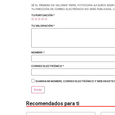
SÉ EL PRIMERO EN VALORAR “PAPEL FOTOCOPIA A4 SURCO 80GR (
TU DIRECCIÓN DE CORREO ELECTRÓNICO NO SERÁ PUBLICADA.
L
TU PUNTUACIÓN
*
TU VALORACIÓN
*
NOMBRE
*
CORREO ELECTRÓNICO
*
GUARDA MI NOMBRE, CORREO ELECTRÓNICO Y WEB EN ESTE 
Recomendados para ti