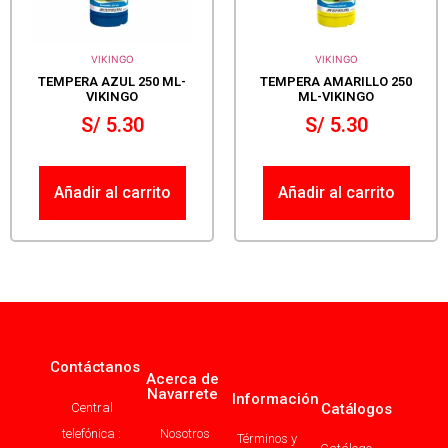
VIKINGO
VIKINGO
TEMPERA AZUL 250 ML-
TEMPERA AMARILLO 250
VIKINGO
ML-VIKINGO
S/
5.30
S/
5.30
Añadir al carrito
Añadir al carrito
Contáctanos
Acerca de
Navarrete
Información
Central
Catálogos
telefónica :
Nosotros
Términos y