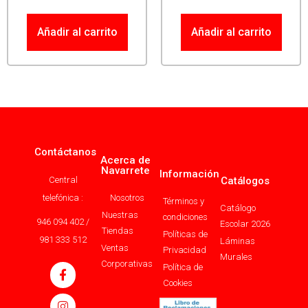
Añadir al carrito
Añadir al carrito
Contáctanos
Acerca de
Navarrete
Información
Central
Catálogos
telefónica :
Nosotros
Términos y
Catálogo
Nuestras
condiciones
946 094 402 /
Escolar 2026
Tiendas
Políticas de
981 333 512
Láminas
Ventas
Privacidad
Murales
Corporativas
Política de
Cookies