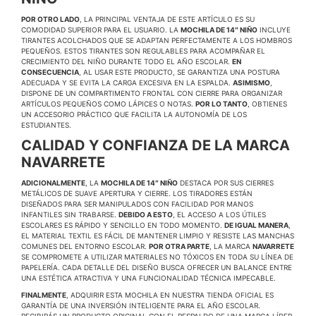
POR OTRO LADO
, LA PRINCIPAL VENTAJA DE ESTE ARTÍCULO ES SU
COMODIDAD SUPERIOR PARA EL USUARIO. LA
MOCHILA DE 14″ NIÑO
INCLUYE
TIRANTES ACOLCHADOS QUE SE ADAPTAN PERFECTAMENTE A LOS HOMBROS
PEQUEÑOS. ESTOS TIRANTES SON REGULABLES PARA ACOMPAÑAR EL
CRECIMIENTO DEL NIÑO DURANTE TODO EL AÑO ESCOLAR.
EN
CONSECUENCIA
, AL USAR ESTE PRODUCTO, SE GARANTIZA UNA POSTURA
ADECUADA Y SE EVITA LA CARGA EXCESIVA EN LA ESPALDA.
ASIMISMO
,
DISPONE DE UN COMPARTIMENTO FRONTAL CON CIERRE PARA ORGANIZAR
ARTÍCULOS PEQUEÑOS COMO LÁPICES O NOTAS.
POR LO TANTO
, OBTIENES
UN ACCESORIO PRÁCTICO QUE FACILITA LA AUTONOMÍA DE LOS
ESTUDIANTES.
CALIDAD Y CONFIANZA DE LA MARCA
NAVARRETE
ADICIONALMENTE
, LA
MOCHILA DE 14″ NIÑO
DESTACA POR SUS CIERRES
METÁLICOS DE SUAVE APERTURA Y CIERRE. LOS TIRADORES ESTÁN
DISEÑADOS PARA SER MANIPULADOS CON FACILIDAD POR MANOS
INFANTILES SIN TRABARSE.
DEBIDO A ESTO
, EL ACCESO A LOS ÚTILES
ESCOLARES ES RÁPIDO Y SENCILLO EN TODO MOMENTO.
DE IGUAL MANERA
,
EL MATERIAL TEXTIL ES FÁCIL DE MANTENER LIMPIO Y RESISTE LAS MANCHAS
COMUNES DEL ENTORNO ESCOLAR.
POR OTRA PARTE
, LA MARCA
NAVARRETE
SE COMPROMETE A UTILIZAR MATERIALES NO TÓXICOS EN TODA SU LÍNEA DE
PAPELERÍA. CADA DETALLE DEL DISEÑO BUSCA OFRECER UN BALANCE ENTRE
UNA ESTÉTICA ATRACTIVA Y UNA FUNCIONALIDAD TÉCNICA IMPECABLE.
FINALMENTE
, ADQUIRIR ESTA MOCHILA EN NUESTRA TIENDA OFICIAL ES
GARANTÍA DE UNA INVERSIÓN INTELIGENTE PARA EL AÑO ESCOLAR.