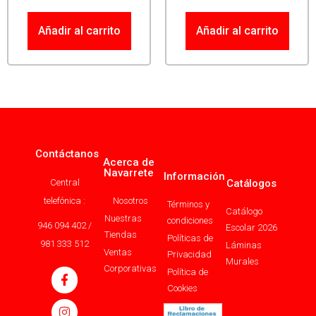
Añadir al carrito
Añadir al carrito
Contáctanos
Acerca de
Navarrete
Información
Central
Catálogos
telefónica :
Nosotros
Términos y
Catálogo
Nuestras
condiciones
946 094 402 /
Escolar 2026
Tiendas
Políticas de
981 333 512
Láminas
Ventas
Privacidad
Murales
Corporativas
Política de
Cookies