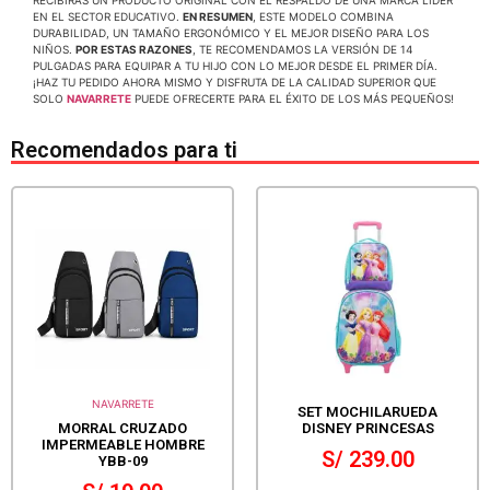
RECIBIRÁS UN PRODUCTO ORIGINAL CON EL RESPALDO DE UNA MARCA LÍDER
EN EL SECTOR EDUCATIVO.
EN RESUMEN
, ESTE MODELO COMBINA
DURABILIDAD, UN TAMAÑO ERGONÓMICO Y EL MEJOR DISEÑO PARA LOS
NIÑOS.
POR ESTAS RAZONES
, TE RECOMENDAMOS LA VERSIÓN DE 14
PULGADAS PARA EQUIPAR A TU HIJO CON LO MEJOR DESDE EL PRIMER DÍA.
¡HAZ TU PEDIDO AHORA MISMO Y DISFRUTA DE LA CALIDAD SUPERIOR QUE
SOLO
NAVARRETE
PUEDE OFRECERTE PARA EL ÉXITO DE LOS MÁS PEQUEÑOS!
Recomendados para ti
NAVARRETE
SET MOCHILARUEDA
MORRAL CRUZADO
DISNEY PRINCESAS
IMPERMEABLE HOMBRE
S/
239.00
YBB-09