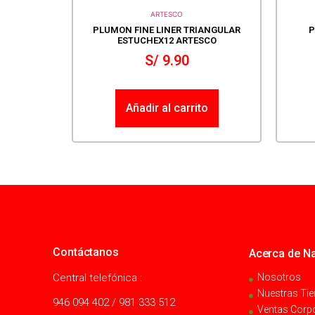
ARTESCO
PLUMON FINE LINER TRIANGULAR
P
ESTUCHEX12 ARTESCO
S/
9.90
Añadir al carrito
Contáctanos
Acerca de Na
Central telefónica :
Nosotros
Nuestras Ti
946 094 402 / 981 333 512
Ventas Corp