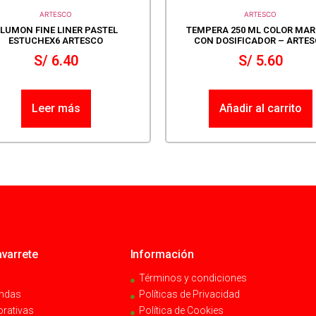
ARTESCO
ARTESCO
LUMON FINE LINER PASTEL
TEMPERA 250 ML COLOR MA
ESTUCHEX6 ARTESCO
CON DOSIFICADOR – ARTE
S/
6.40
S/
5.60
Leer más
Añadir al carrito
varrete
Información
Términos y condiciones
endas
Políticas de Privacidad
orativas
Política de Cookies