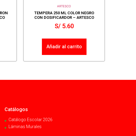
ARTESCO
RRON
TEMPERA 250 ML COLOR NEGRO
SCO
CON DOSIFICARDOR – ARTESCO
S/
5.60
Añadir al carrito
Catálogos
Catálogo Escolar 2026
Láminas Murales