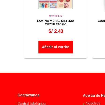
NAVARRETE
LAMINA MURAL SISTEMA
CUAD
CIRCULATORIO
S/
2.40
Añadir al carrito
Contáctanos
Acerca de Na
Central telefónica :
Nosotros