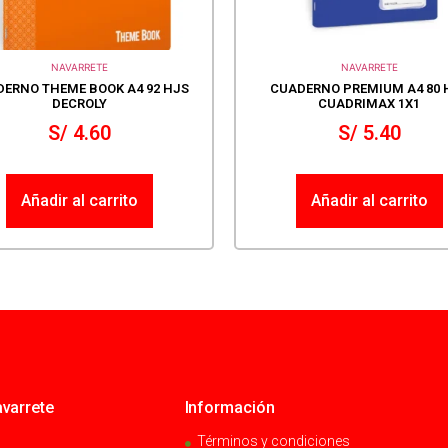
NAVARRETE
NAVARRETE
ERNO THEME BOOK A4 92 HJS
CUADERNO PREMIUM A4 80 
DECROLY
CUADRIMAX 1X1
S/
4.60
S/
5.40
Añadir al carrito
Añadir al carrito
varrete
Información
Términos y condiciones