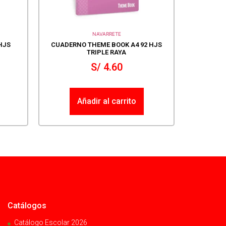
NAVARRETE
HJS
CUADERNO THEME BOOK A4 92 HJS
TRIPLE RAYA
S/
4.60
Añadir al carrito
Catálogos
Catálogo Escolar 2026