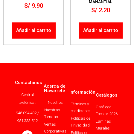
MANANTIAL
S/
9.90
S/
2.20
Añadir al carrito
Añadir al carrito
Contáctanos
Acerca de
Navarrete
Información
Central
Catálogos
telefónica :
Nosotros
Términos y
Catálogo
Nuestras
condiciones
946 094 402 /
Escolar 2026
Tiendas
Políticas de
981 333 512
Láminas
Ventas
Privacidad
Murales
Corporativas
Política de