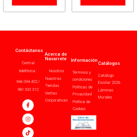
Contáctanos
Acerca de
Navarrete
Información
Central
Catálogos
telefónica :
Nosotros
Términos y
Catálogo
Nuestras
condiciones
946 094 402 /
Escolar 2026
Tiendas
Políticas de
981 333 512
Láminas
Ventas
Privacidad
Murales
Corporativas
Política de
Cookies