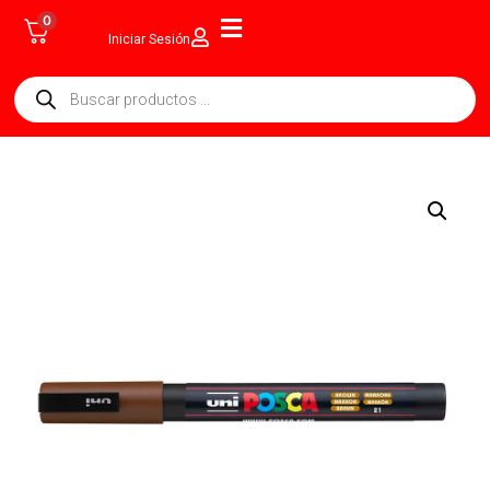
0
Iniciar Sesión