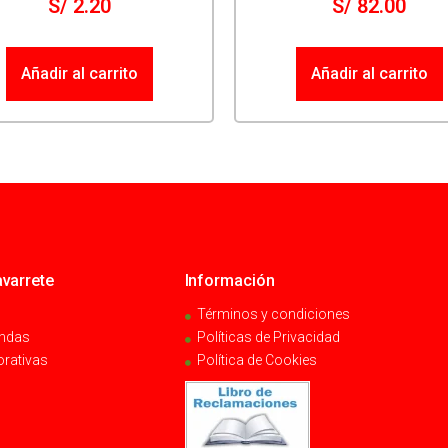
S/
2.20
S/
82.00
Añadir al carrito
Añadir al carrito
varrete
Información
Términos y condiciones
endas
Políticas de Privacidad
orativas
Política de Cookies