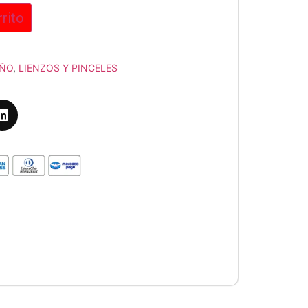
rrito
EÑO
,
LIENZOS Y PINCELES