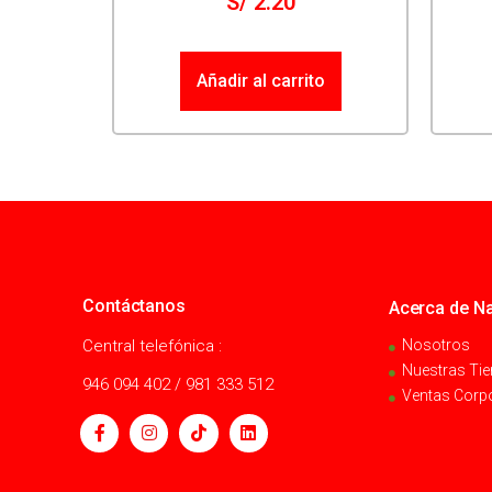
S/
2.20
Añadir al carrito
Contáctanos
Acerca de Na
Central telefónica :
Nosotros
Nuestras Ti
946 094 402 / 981 333 512
Ventas Corp