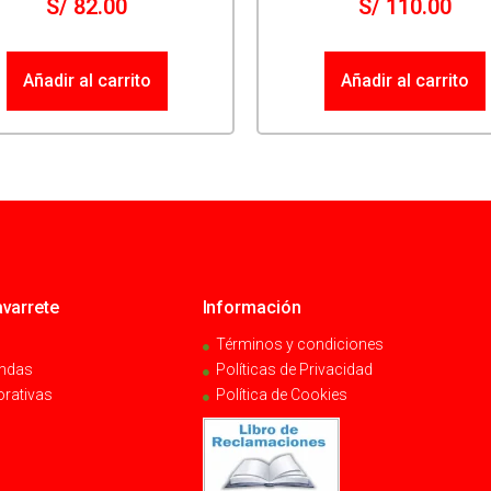
S/
82.00
S/
110.00
Añadir al carrito
Añadir al carrito
varrete
Información
Términos y condiciones
endas
Políticas de Privacidad
orativas
Política de Cookies