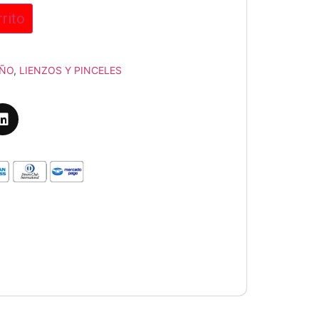
rrito
EÑO
,
LIENZOS Y PINCELES