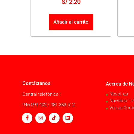
S/
2.20
Añadir al carrito
Contáctanos
Acerca de Na
Central telefónica :
Nosotros
Nuestras Ti
946 094 402 / 981 333 512
Ventas Corp