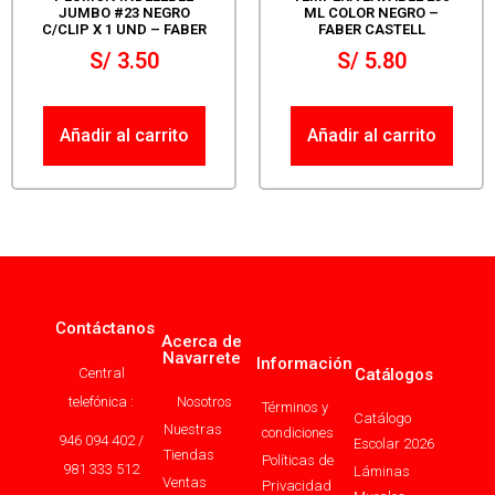
JUMBO #23 NEGRO
ML COLOR NEGRO –
C/CLIP X 1 UND – FABER
FABER CASTELL
S/
3.50
S/
5.80
Añadir al carrito
Añadir al carrito
Contáctanos
Acerca de
Navarrete
Información
Central
Catálogos
telefónica :
Nosotros
Términos y
Catálogo
Nuestras
condiciones
946 094 402 /
Escolar 2026
Tiendas
Políticas de
981 333 512
Láminas
Ventas
Privacidad