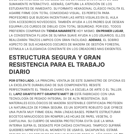
SUMAMENTE INTERACTIVO. ADEMÁS, CAPTURA LA ATENCIÓN DE LOS
ESTUDIANTES DE INMEDIATO. SU FORMATO HEXAGONAL CLÁSICO FACILITA EL
AGARRE FIRME CON TOTAL COMODIDAD VISUAL. ES PERFECTA PARA
PROFESORES QUE BUSCAN INCENTIVAR LAS ARTES VISUALES EN EL AULA
CON ACCESORIOS NOVEDOSOS. TAMBIÉN AYUDA A LOS PADRES QUE DESEAN
EQUIPAR LOS CURSOS DE DIBUJO CON TOTAL SEGURIDAD. POR ESO, TODOS
PREFIEREN COMPRAR EN
TIENDA NAVARRETE
HOY MISMO.
EN PRIMER LUGAR
,
LA CONSISTENCIA FLUIDA DE SU MINA SUAVE AYUDA A LOS USUARIOS. ELLOS
REALIZARÁN TRAZOS LIMPIOS CON GRAN FACILIDAD.
ADEMAS
, EL SOBRIO
ASPECTO DE SUS ACABADOS OSCUROS DE MADERA DE GESTIÓN FORESTAL
ESTIMULA LA ELEGANCIA CONSTANTE EN LOS CREADORES MAS EXIGENTES.
ESTRUCTURA SEGURA Y GRAN
RESISTENCIA PARA EL TRABAJO
DIARIO
POR OTRO LADO
, LA PRINCIPAL VENTAJA DE ESTE SUMINISTRO DE OFICINA ES
LA EXCELENTE DURABILIDAD DE SUS COMPONENTES. RESISTE
PERFECTAMENTE EL TRABAJO DIARIO EN LA ESCUELA DE ARTE O EL TALLER.
EL
LAPIZ GRAFITO PITT GRAPHITE MATT 2B
ESTÁ FABRICADO CON UNA
TECNOLOGÍA DE PEGADO INTEGRAL SV DE ALTA RESISTENCIA. SUS
MATERIALES ECOLÓGICOS DE MADERA SOSTENIBLE CERTIFICADA PROTEGEN
LA NATURALEZA DE FORMA SEGURA. ES UN SOPORTE ROBUSTO QUE OFRECE
UNA PUNTA MUY FIRME IDEAL PARA LÍNEAS BASES. PERMITE ESTRUCTURAR
BOCETOS MINUCIOSOS SIN ROMPER LAS HOJAS DE PAPEL VEGETAL O
CARTULINA. SU CUERPO DE MADERA PROTECTORA EVITA QUE LA MINA
INTERNA SUFRA EL DESGASTE POR CAÍDAS CONTINUAS. TAMPOCO SUFRIRÁ
QUIEBRES IMPREVISTOS AL MOMENTO DE USAR EL SACAPUNTAS. ESTARÁ