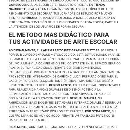
SEGURO EN LOS ESTUCHES DE DIBUJO DURANTE TODO EL AÑO ESCOLAR.
EN
CONSECUENCIA
, AL ELEGIR ESTE PRODUCTO ORIGINAL EN
TIENDA
NAVARRETE
, REALIZAS UNA GRAN INVERSIÓN. ES UN ARTÍCULO DE ALTO
RENDIMIENTO QUE DECORARÁ TUS JORNADAS DE ESTUDIO POR MUCHO
TIEMPO.
ASIMISMO
, SU BARNIZ ECOLÓGICO A BASE DE AGUA RESALTA LA
PERFECTA CONSERVACIÓN DE SUS PROPIEDADES. DE ESTA FORMA, CAPTURA
LA ATENCION DE LOS USUARIOS DE FORMA SEGURA.
EL METODO MAS DIDÁCTICO PARA
TUS ACTIVIDADES DE ARTE ESCOLAR
ADICIONALMENTE
, EL
LAPIZ GRAFITO PITT GRAPHITE MATT 2B
SOBRESALE
POR SU RIGUROSO ENFOQUE METODOLOGICO. ESTÁ ESTRUCTURADO PARA EL
DESARROLLO DE LA EXPRESIÓN TRIDIMENSIONAL. FOMENTA LA PERCEPCIÓN
DEL VOLUMEN Y LA COMPRENSION DEL CONTRASTE EN EL ESPACIO GRÁFICO
PLANO. SU TONALIDAD SUAVE PERMITE GENERAR SOMBREADOS
INTERMEDIOS AL INSTANTE SIN ALTERAR LA BASE DE TUS LÁMINAS. FACILITA
PROYECTOS DE INTEGRACIÓN DE CARBONCILLO Y PREPARACIONES PARA EL
CALENDARIO CÍVICO ESCOLAR. TAMBIÉN SIRVE PARA TAREAS DE DISEÑO
LIBRE CON TOTAL FLUIDEZ.
DEBIDO A ESTO
, ES UN MATERIAL INDISPENSABLE
PARA REALIZAR DINÁMICAS GRUPALES DE DISEÑO. POTENCIA LA
ESTIMULACIÓN SENSORIAL Y LAS TAREAS RECREATIVAS EN EL AULA DE
SECUNDARIA O LA EDUCACIÓN SUPERIOR.
DE IGUAL MANERA
, SU
FABRICACIÓN BAJO EXIGENTES ESTÁNDARES INTERNACIONALES ASEGURA UN
GRAN APROVECHAMIENTO. CADA MILÍMETRO DE GRAFITO SIN BRILLO SERÁ
PERFECTAMENTE UTILIZADO POR LOS ESTUDIANTES.
POR OTRA PARTE
, SU
CUERPO LIVIANO ES MUY CÓMODO. PERMITE UN TRASLADO PRÁCTICO EN
CARPETAS DE PROFESORES.
FINALMENTE
, ADQUIRIR ESTE MATERIAL EDUCATIVO EN NUESTRA TIENDA ES