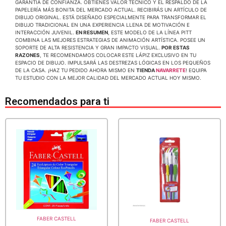
GARANTIA DE CONFIANZA. OBTIENES VALOR TÉCNICO Y EL RESPALDO DE LA
PAPELERÍA MÁS BONITA DEL MERCADO ACTUAL. RECIBIRÁS UN ARTÍCULO DE
DIBUJO ORIGINAL. ESTÁ DISEÑADO ESPECIALMENTE PARA TRANSFORMAR EL
DIBUJO TRADICIONAL EN UNA EXPERIENCIA LLENA DE MOTIVACIÓN E
INTERACCIÓN JUVENIL.
EN RESUMEN
, ESTE MODELO DE LA LÍNEA PITT
COMBINA LAS MEJORES ESTRATEGIAS DE ANIMACIÓN ARTÍSTICA. POSEE UN
SOPORTE DE ALTA RESISTENCIA Y GRAN IMPACTO VISUAL.
POR ESTAS
RAZONES
, TE RECOMENDAMOS COLOCAR ESTE LÁPIZ EXCLUSIVO EN TU
ESPACIO DE DIBUJO. IMPULSARÁ LAS DESTREZAS LÓGICAS EN LOS PEQUEÑOS
DE LA CASA. ¡HAZ TU PEDIDO AHORA MISMO EN
TIENDA
NAVARRETE
! EQUIPA
TU ESTUDIO CON LA MEJOR CALIDAD DEL MERCADO ACTUAL HOY MISMO.
Recomendados para ti
FABER CASTELL
FABER CASTELL