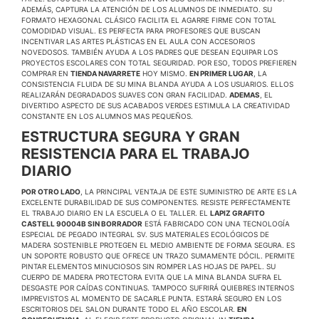
ADEMÁS, CAPTURA LA ATENCIÓN DE LOS ALUMNOS DE INMEDIATO. SU
FORMATO HEXAGONAL CLÁSICO FACILITA EL AGARRE FIRME CON TOTAL
COMODIDAD VISUAL. ES PERFECTA PARA PROFESORES QUE BUSCAN
INCENTIVAR LAS ARTES PLÁSTICAS EN EL AULA CON ACCESORIOS
NOVEDOSOS. TAMBIÉN AYUDA A LOS PADRES QUE DESEAN EQUIPAR LOS
PROYECTOS ESCOLARES CON TOTAL SEGURIDAD. POR ESO, TODOS PREFIEREN
COMPRAR EN
TIENDA NAVARRETE
HOY MISMO.
EN PRIMER LUGAR
, LA
CONSISTENCIA FLUIDA DE SU MINA BLANDA AYUDA A LOS USUARIOS. ELLOS
REALIZARÁN DEGRADADOS SUAVES CON GRAN FACILIDAD.
ADEMAS
, EL
DIVERTIDO ASPECTO DE SUS ACABADOS VERDES ESTIMULA LA CREATIVIDAD
CONSTANTE EN LOS ALUMNOS MAS PEQUEÑOS.
ESTRUCTURA SEGURA Y GRAN
RESISTENCIA PARA EL TRABAJO
DIARIO
POR OTRO LADO
, LA PRINCIPAL VENTAJA DE ESTE SUMINISTRO DE ARTE ES LA
EXCELENTE DURABILIDAD DE SUS COMPONENTES. RESISTE PERFECTAMENTE
EL TRABAJO DIARIO EN LA ESCUELA O EL TALLER. EL
LAPIZ GRAFITO
CASTELL 90004B SIN BORRADOR
ESTÁ FABRICADO CON UNA TECNOLOGÍA
ESPECIAL DE PEGADO INTEGRAL SV. SUS MATERIALES ECOLÓGICOS DE
MADERA SOSTENIBLE PROTEGEN EL MEDIO AMBIENTE DE FORMA SEGURA. ES
UN SOPORTE ROBUSTO QUE OFRECE UN TRAZO SUMAMENTE DÓCIL. PERMITE
PINTAR ELEMENTOS MINUCIOSOS SIN ROMPER LAS HOJAS DE PAPEL. SU
CUERPO DE MADERA PROTECTORA EVITA QUE LA MINA BLANDA SUFRA EL
DESGASTE POR CAÍDAS CONTINUAS. TAMPOCO SUFRIRÁ QUIEBRES INTERNOS
IMPREVISTOS AL MOMENTO DE SACARLE PUNTA. ESTARÁ SEGURO EN LOS
ESCRITORIOS DEL SALON DURANTE TODO EL AÑO ESCOLAR.
EN