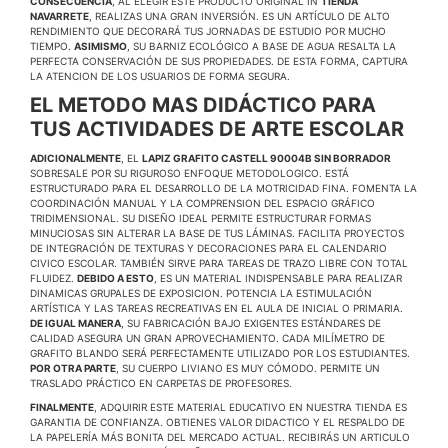
CONSECUENCIA
, AL ELEGIR ESTE PRODUCTO ORIGINAL IN
TIENDA
NAVARRETE
, REALIZAS UNA GRAN INVERSIÓN. ES UN ARTÍCULO DE ALTO
RENDIMIENTO QUE DECORARÁ TUS JORNADAS DE ESTUDIO POR MUCHO
TIEMPO.
ASIMISMO
, SU BARNIZ ECOLÓGICO A BASE DE AGUA RESALTA LA
PERFECTA CONSERVACIÓN DE SUS PROPIEDADES. DE ESTA FORMA, CAPTURA
LA ATENCION DE LOS USUARIOS DE FORMA SEGURA.
EL METODO MAS DIDÁCTICO PARA
TUS ACTIVIDADES DE ARTE ESCOLAR
ADICIONALMENTE
, EL
LAPIZ GRAFITO CASTELL 90004B SIN BORRADOR
SOBRESALE POR SU RIGUROSO ENFOQUE METODOLOGICO. ESTÁ
ESTRUCTURADO PARA EL DESARROLLO DE LA MOTRICIDAD FINA. FOMENTA LA
COORDINACIÓN MANUAL Y LA COMPRENSION DEL ESPACIO GRÁFICO
TRIDIMENSIONAL. SU DISEÑO IDEAL PERMITE ESTRUCTURAR FORMAS
MINUCIOSAS SIN ALTERAR LA BASE DE TUS LÁMINAS. FACILITA PROYECTOS
DE INTEGRACIÓN DE TEXTURAS Y DECORACIONES PARA EL CALENDARIO
CIVICO ESCOLAR. TAMBIÉN SIRVE PARA TAREAS DE TRAZO LIBRE CON TOTAL
FLUIDEZ.
DEBIDO A ESTO
, ES UN MATERIAL INDISPENSABLE PARA REALIZAR
DINAMICAS GRUPALES DE EXPOSICION. POTENCIA LA ESTIMULACIÓN
ARTÍSTICA Y LAS TAREAS RECREATIVAS EN EL AULA DE INICIAL O PRIMARIA.
DE IGUAL MANERA
, SU FABRICACIÓN BAJO EXIGENTES ESTÁNDARES DE
CALIDAD ASEGURA UN GRAN APROVECHAMIENTO. CADA MILÍMETRO DE
GRAFITO BLANDO SERÁ PERFECTAMENTE UTILIZADO POR LOS ESTUDIANTES.
POR OTRA PARTE
, SU CUERPO LIVIANO ES MUY CÓMODO. PERMITE UN
TRASLADO PRÁCTICO EN CARPETAS DE PROFESORES.
FINALMENTE
, ADQUIRIR ESTE MATERIAL EDUCATIVO EN NUESTRA TIENDA ES
GARANTIA DE CONFIANZA. OBTIENES VALOR DIDACTICO Y EL RESPALDO DE
LA PAPELERÍA MÁS BONITA DEL MERCADO ACTUAL. RECIBIRÁS UN ARTICULO