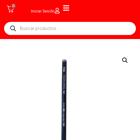
0
Iniciar Sesión