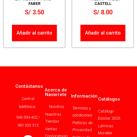
FABER
CASTELL
S/
3.50
S/
8.00
Añadir al carrito
Añadir al carrito
Contáctanos
Acerca de
Navarrete
Información
Central
Catálogos
telefónica :
Nosotros
Términos y
Catálogo
Nuestras
condiciones
946 094 402 /
Escolar 2026
Tiendas
Políticas de
981 333 512
Láminas
Ventas
Privacidad
Murales
Corporativas