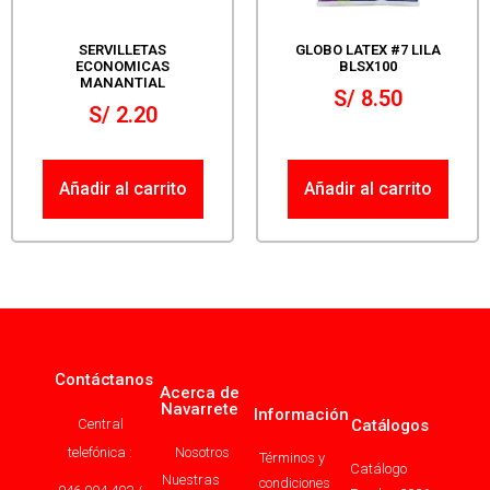
SERVILLETAS
GLOBO LATEX #7 LILA
ECONOMICAS
BLSX100
MANANTIAL
S/
8.50
S/
2.20
Añadir al carrito
Añadir al carrito
Contáctanos
Acerca de
Navarrete
Información
Central
Catálogos
telefónica :
Nosotros
Términos y
Catálogo
Nuestras
condiciones