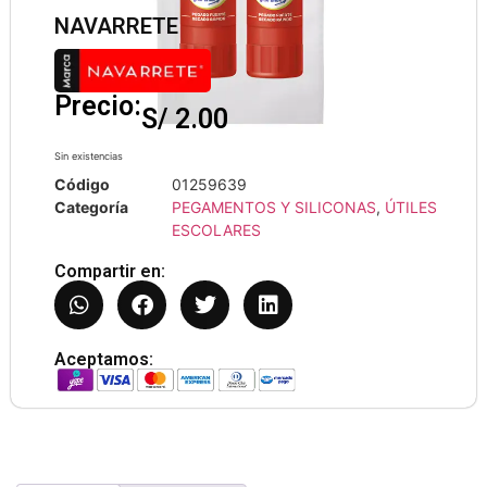
NAVARRETE
Precio:
S/
2.00
Sin existencias
Código
01259639
Categoría
PEGAMENTOS Y SILICONAS
,
ÚTILES
ESCOLARES
Compartir en:
Aceptamos: