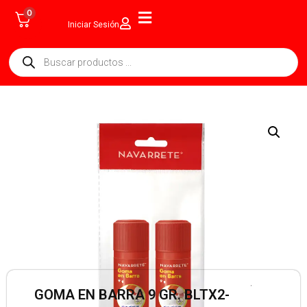
0
Iniciar Sesión
GOMA EN BARRA 9 GR. BLTX2-