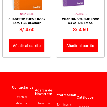
NAVARRETE
NAVARRETE
CUADERNO THEME BOOK
CUADERNO THEME BOOK
A4 92 HJS DECROLY
A4 92 HJS T.MAX
S/
4.60
S/
4.60
Añadir al carrito
Añadir al carrito
Contáctanos
Acerca de
Navarrete
Información
Central
Catálogos
telefónica :
Nosotros
Términos y
Catálogo