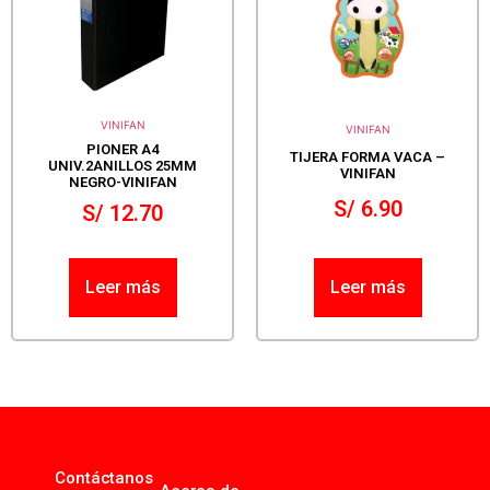
VINIFAN
VINIFAN
PIONER A4
TIJERA FORMA VACA –
UNIV.2ANILLOS 25MM
VINIFAN
NEGRO-VINIFAN
S/
6.90
S/
12.70
Leer más
Leer más
Contáctanos