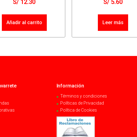
S/
12.30
S/
5.60
Añadir al carrito
Leer más
varrete
Información
Términos y condiciones
endas
Políticas de Privacidad
orativas
Política de Cookies