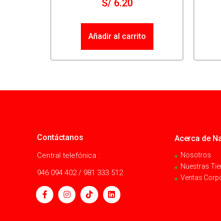
S/
6.20
Añadir al carrito
Contáctanos
Acerca de Na
Central telefónica :
Nosotros
Nuestras Ti
946 094 402 / 981 333 512
Ventas Corp