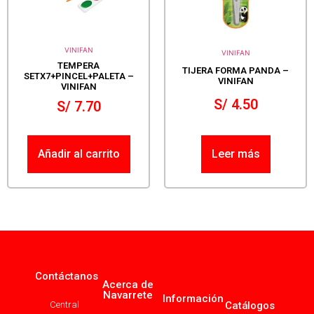
VINIFAN
VINIFAN
TEMPERA
TIJERA FORMA PANDA –
SETX7+PINCEL+PALETA –
VINIFAN
VINIFAN
S/
4.50
S/
7.70
Añadir al carrito
Leer más
Contáctanos
Acerca de
Navarrete
Información
Central
Catálogos