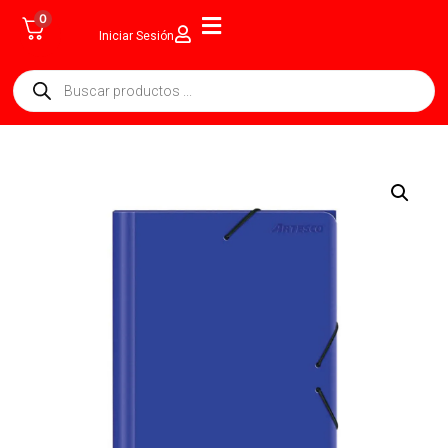
0
Iniciar Sesión