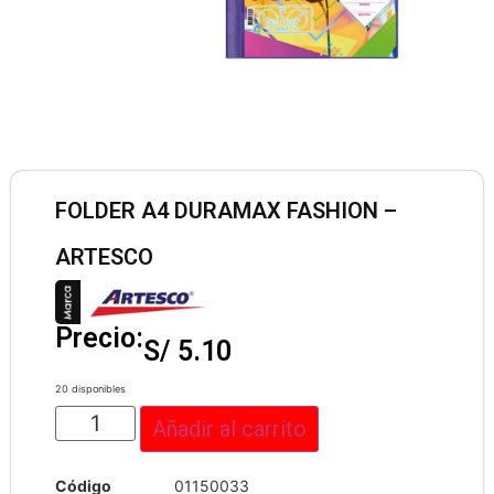
FOLDER A4 DURAMAX FASHION –
ARTESCO
Precio:
S/
5.10
20 disponibles
Añadir al carrito
Código
01150033