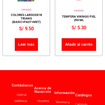
VIKINGO
VIKINGO
COLORES LARGOSX18
TEMPERA VIKINGO PIEL
TRIANG
250 ML
(BASIC+PAST+MET)
S/
5.30
S/
9.50
Leer más
Añadir al carrito
Contáctanos
Acerca de
Navarrete
Información
Central
Catálogos
telefónica :
Nosotros
Términos y
Catálogo