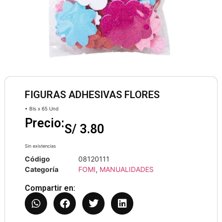
FIGURAS ADHESIVAS FLORES
• Bls x 65 Und
Precio:
S/
3.80
Sin existencias
Código
08120111
Categoría
FOMI
,
MANUALIDADES
Compartir en: