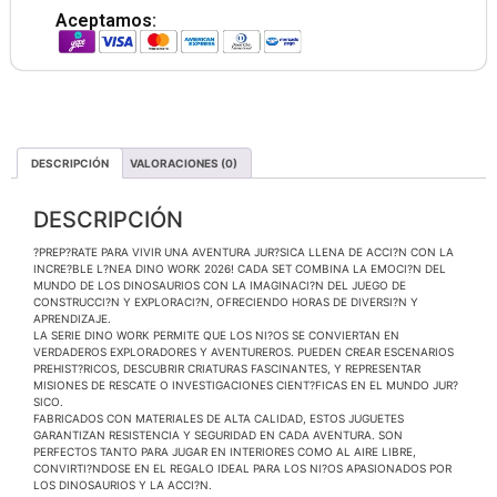
Aceptamos:
DESCRIPCIÓN
VALORACIONES (0)
DESCRIPCIÓN
?PREP?RATE PARA VIVIR UNA AVENTURA JUR?SICA LLENA DE ACCI?N CON LA
INCRE?BLE L?NEA DINO WORK 2026! CADA SET COMBINA LA EMOCI?N DEL
MUNDO DE LOS DINOSAURIOS CON LA IMAGINACI?N DEL JUEGO DE
CONSTRUCCI?N Y EXPLORACI?N, OFRECIENDO HORAS DE DIVERSI?N Y
APRENDIZAJE.
LA SERIE DINO WORK PERMITE QUE LOS NI?OS SE CONVIERTAN EN
VERDADEROS EXPLORADORES Y AVENTUREROS. PUEDEN CREAR ESCENARIOS
PREHIST?RICOS, DESCUBRIR CRIATURAS FASCINANTES, Y REPRESENTAR
MISIONES DE RESCATE O INVESTIGACIONES CIENT?FICAS EN EL MUNDO JUR?
SICO.
FABRICADOS CON MATERIALES DE ALTA CALIDAD, ESTOS JUGUETES
GARANTIZAN RESISTENCIA Y SEGURIDAD EN CADA AVENTURA. SON
PERFECTOS TANTO PARA JUGAR EN INTERIORES COMO AL AIRE LIBRE,
CONVIRTI?NDOSE EN EL REGALO IDEAL PARA LOS NI?OS APASIONADOS POR
LOS DINOSAURIOS Y LA ACCI?N.