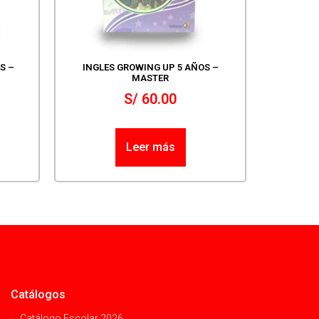
S –
INGLES GROWING UP 5 AÑOS –
MASTER
S/
60.00
Leer más
Catálogos
Catálogo Escolar 2026