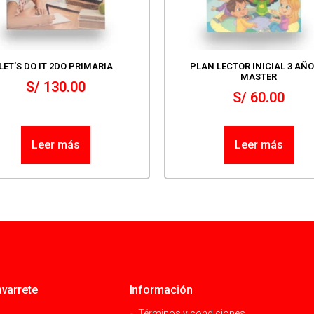
LET’S DO IT 2DO PRIMARIA
PLAN LECTOR INICIAL 3 AÑO
MASTER
S/
130.00
S/
60.00
Leer más
Leer más
varrete
Información
Términos y condiciones