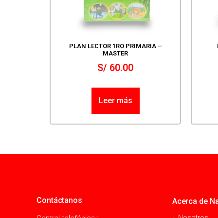
PLAN LECTOR 1RO PRIMARIA –
MASTER
S/
60.00
Leer más
Contáctanos
Acerca de Na
Central telefónica :
Nosotros