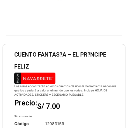
CUENTO FANTAS?A – EL PR?NCIPE
FELIZ
Los niños encontrarán en estos cuentos clásicos la herramienta necesaria
que los ayudará a valorar el mundo que los rodea. Incluye HOJA DE
ACTIVIDADES, STICKERS y ESCENARIO PLEGABLE.
Precio:
S/
7.00
Sin existencias
Código
12083159