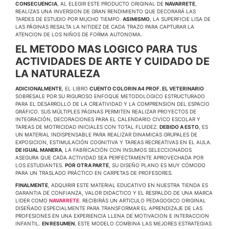
CONSECUENCIA
, AL ELEGIR ESTE PRODUCTO ORIGINAL DE
NAVARRETE
,
REALIZAS UNA INVERSION DE GRAN RENDIMIENTO QUE DECORARÁ LAS
TARDES DE ESTUDIO POR MUCHO TIEMPO.
ASIMISMO
, LA SUPERFICIE LISA DE
LAS PÁGINAS RESALTA LA NITIDEZ DE CADA TRAZO PARA CAPTURAR LA
ATENCION DE LOS NIÑOS DE FORMA AUTONOMA.
EL METODO MAS LOGICO PARA TUS
ACTIVIDADES DE ARTE Y CUIDADO DE
LA NATURALEZA
ADICIONALMENTE
, EL LIBRO
CUENTO COLORIN A4 PROF. EL VETERINARIO
SOBRESALE POR SU RIGUROSO ENFOQUE METODOLOGICO ESTRUCTURADO
PARA EL DESARROLLO DE LA CREATIVIDAD Y LA COMPRENSION DEL ESPACIO
GRÁFICO. SUS MÚLTIPLES PÁGINAS PERMITEN REALIZAR PROYECTOS DE
INTEGRACIÓN, DECORACIONES PARA EL CALENDARIO CIVICO ESCOLAR Y
TAREAS DE MOTRICIDAD INICIALES CON TOTAL FLUIDEZ.
DEBIDO A ESTO
, ES
UN MATERIAL INDISPENSABLE PARA REALIZAR DINAMICAS GRUPALES DE
EXPOSICION, ESTIMULACIÓN COGNITIVA Y TAREAS RECREATIVAS EN EL AULA.
DE IGUAL MANERA
, LA FABRICACIÓN CON INSUMOS SELECCIONADOS
ASEGURA QUE CADA ACTIVIDAD SEA PERFECTAMENTE APROVECHADA POR
LOS ESTUDIANTES.
POR OTRA PARTE
, SU DISEÑO PLANO ES MUY CÓMODO
PARA UN TRASLADO PRÁCTICO EN CARPETAS DE PROFESORES.
FINALMENTE
, ADQUIRIR ESTE MATERIAL EDUCATIVO EN NUESTRA TIENDA ES
GARANTIA DE CONFIANZA, VALOR DIDACTICO Y EL RESPALDO DE UNA MARCA
LIDER COMO
NAVARRETE
. RECIBIRÁS UN ARTICULO PEDAGOGICO ORIGINAL
DISEÑADO ESPECIALMENTE PARA TRANSFORMAR EL APRENDIZAJE DE LAS
PROFESIONES EN UNA EXPERIENCIA LLENA DE MOTIVACION E INTERACCION
INFANTIL.
EN RESUMEN
, ESTE MODELO COMBINA LAS MEJORES ESTRATEGIAS