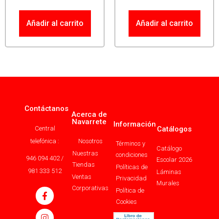
Añadir al carrito
Añadir al carrito
Contáctanos
Acerca de
Navarrete
Información
Central
Catálogos
telefónica :
Nosotros
Términos y
Catálogo
Nuestras
condiciones
946 094 402 /
Escolar 2026
Tiendas
Políticas de
981 333 512
Láminas
Ventas
Privacidad
Murales
Corporativas
Política de
Cookies