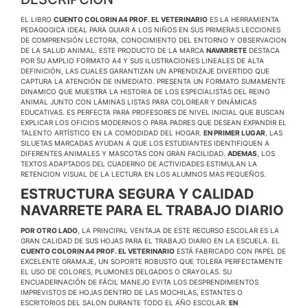
EL LIBRO
CUENTO COLORIN A4 PROF. EL VETERINARIO
ES LA HERRAMIENTA
PEDAGOGICA IDEAL PARA GUIAR A LOS NIÑOS EN SUS PRIMERAS LECCIONES
DE COMPRENSIÓN LECTORA, CONOCIMIENTO DEL ENTORNO Y OBSERVACION
DE LA SALUD ANIMAL. ESTE PRODUCTO DE LA MARCA
NAVARRETE
DESTACA
POR SU AMPLIO FORMATO A4 Y SUS ILUSTRACIONES LINEALES DE ALTA
DEFINICIÓN, LAS CUALES GARANTIZAN UN APRENDIZAJE DIVERTIDO QUE
CAPTURA LA ATENCIÓN DE INMEDIATO. PRESENTA UN FORMATO SUMAMENTE
DINAMICO QUE MUESTRA LA HISTORIA DE LOS ESPECIALISTAS DEL REINO
ANIMAL JUNTO CON LÁMINAS LISTAS PARA COLOREAR Y DINÁMICAS
EDUCATIVAS. ES PERFECTA PARA PROFESORES DE NIVEL INICIAL QUE BUSCAN
EXPLICAR LOS OFICIOS MODERNOS O PARA PADRES QUE DESEAN EXPANDIR EL
TALENTO ARTÍSTICO EN LA COMODIDAD DEL HOGAR.
EN PRIMER LUGAR
, LAS
SILUETAS MARCADAS AYUDAN A QUE LOS ESTUDIANTES IDENTIFIQUEN A
DIFERENTES ANIMALES Y MASCOTAS CON GRAN FACILIDAD.
ADEMAS
, LOS
TEXTOS ADAPTADOS DEL CUADERNO DE ACTIVIDADES ESTIMULAN LA
RETENCION VISUAL DE LA LECTURA EN LOS ALUMNOS MAS PEQUEÑOS.
ESTRUCTURA SEGURA Y CALIDAD
NAVARRETE PARA EL TRABAJO DIARIO
POR OTRO LADO
, LA PRINCIPAL VENTAJA DE ESTE RECURSO ESCOLAR ES LA
GRAN CALIDAD DE SUS HOJAS PARA EL TRABAJO DIARIO EN LA ESCUELA. EL
CUENTO COLORIN A4 PROF. EL VETERINARIO
ESTÁ FABRICADO CON PAPEL DE
EXCELENTE GRAMAJE, UN SOPORTE ROBUSTO QUE TOLERA PERFECTAMENTE
EL USO DE COLORES, PLUMONES DELGADOS O CRAYOLAS. SU
ENCUADERNACIÓN DE FÁCIL MANEJO EVITA LOS DESPRENDIMIENTOS
IMPREVISTOS DE HOJAS DENTRO DE LAS MOCHILAS, ESTANTES O
ESCRITORIOS DEL SALON DURANTE TODO EL AÑO ESCOLAR.
EN