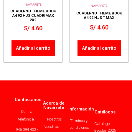
NAVARRETE
NAVARRETE
CUADERNO THEME BOOK
CUADERNO THEME BOOK
A4 92 HJS CUADRIMAX
A4 92 HJS T.MAX
2X2
S/
4.60
S/
4.60
Añadir al carrito
Añadir al carrito
Contáctanos
Acerca de
Navarrete
Información
Central
Catálogos
telefónica :
Nosotros
Términos y
Catálogo
Nuestras
condiciones
946 094 402 /
Escolar 2026