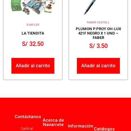
FABER CASTELL
EVAFLEX
PLUMON P.PROY.OH-LUX
LA TIENDITA
421F NEGRO X 1 UND –
FABER
S/
32.50
S/
3.50
Añadir al carrito
Añadir al carrito
Contáctanos
Acerca de
Navarrete
Información
Central
Catálogos