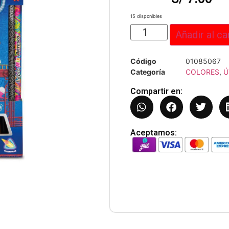
15 disponibles
Añadir al ca
Código
01085067
Categoría
COLORES
,
Ú
Compartir en:
Aceptamos: