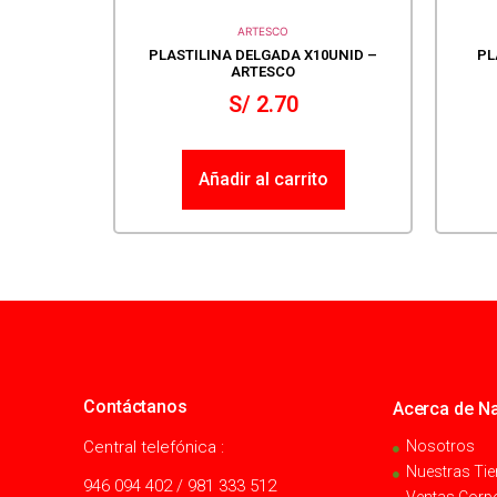
ARTESCO
PLASTILINA DELGADA X10UNID –
PL
ARTESCO
S/
2.70
Añadir al carrito
Contáctanos
Acerca de Na
Central telefónica :
Nosotros
Nuestras Ti
946 094 402 / 981 333 512
Ventas Corp