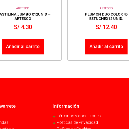
ARTESCO
ARTESCO
ASTILINA JUMBO X12UNID –
PLUMON DUO COLOR 45
ARTESCO
ESTUCHEX12 UNID.
S/
4.30
S/
12.40
Añadir al carrito
Añadir al carrito
varrete
Información
Términos y condiciones
endas
Políticas de Privacidad
orativas
Política de Cookies