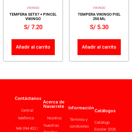
VIKINGO
VIKINGO
TEMPERA SETX7 + PINCEL
TEMPERA VIKINGO PIEL
VIKINGO
250 ML
S/
7.20
S/
5.30
Añadir al carrito
Añadir al carrito
Contáctanos
Acerca de
Navarrete
Información
Central
Catálogos
telefónica :
Nosotros
Términos y
Catálogo
Nuestras
condiciones
946 094 402 /
Escolar 2026