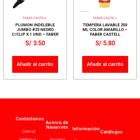
FABER CASTELL
FABER CASTELL
PLUMON INDELEBLE
TEMPERA LAVABLE 250
JUMBO #23 NEGRO
ML COLOR AMARILLO –
C/CLIP X 1 UND – FABER
FABER CASTELL
S/
3.50
S/
5.80
Añadir al carrito
Añadir al carrito
Contáctanos
Acerca de
Navarrete
Información
Central
Catálogos
telefónica :
Nosotros