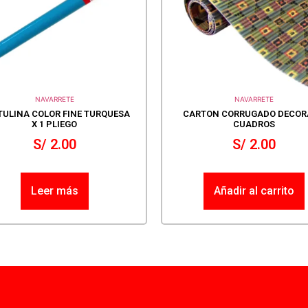
NAVARRETE
NAVARRETE
ULINA COLOR FINE TURQUESA
CARTON CORRUGADO DECOR
X 1 PLIEGO
CUADROS
S/
2.00
S/
2.00
Leer más
Añadir al carrito