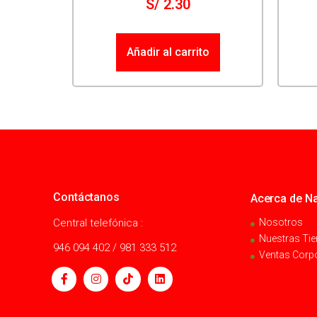
S/
2.30
Añadir al carrito
Contáctanos
Acerca de Na
Central telefónica :
Nosotros
Nuestras Ti
946 094 402 / 981 333 512
Ventas Corp