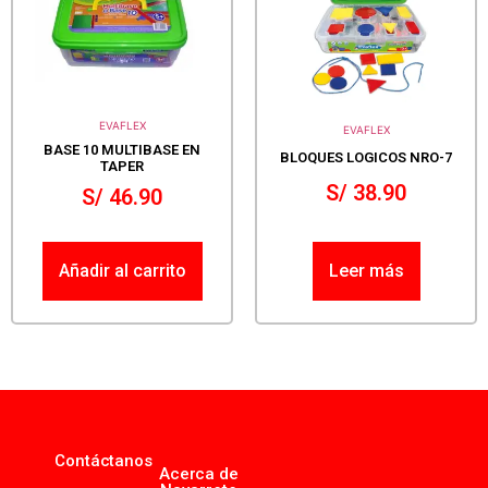
EVAFLEX
EVAFLEX
BASE 10 MULTIBASE EN
BLOQUES LOGICOS NRO-7
TAPER
S/
38.90
S/
46.90
Añadir al carrito
Leer más
Contáctanos
Acerca de