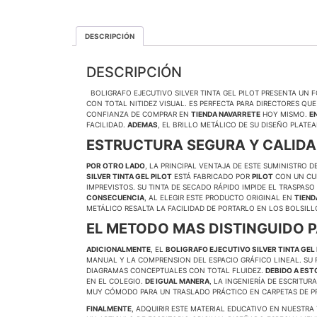
DESCRIPCIÓN
DESCRIPCIÓN
BOLIGRAFO EJECUTIVO SILVER TINTA GEL PILOT PRESENTA UN 
CON TOTAL NITIDEZ VISUAL. ES PERFECTA PARA DIRECTORES Q
CONFIANZA DE COMPRAR EN
TIENDA NAVARRETE
HOY MISMO.
E
FACILIDAD.
ADEMAS
, EL BRILLO METÁLICO DE SU DISEÑO PLAT
ESTRUCTURA SEGURA Y CALIDAD
POR OTRO LADO
, LA PRINCIPAL VENTAJA DE ESTE SUMINISTRO 
SILVER TINTA GEL PILOT
ESTÁ FABRICADO POR
PILOT
CON UN CUE
IMPREVISTOS. SU TINTA DE SECADO RÁPIDO IMPIDE EL TRASPAS
CONSECUENCIA
, AL ELEGIR ESTE PRODUCTO ORIGINAL EN
TIEND
METÁLICO RESALTA LA FACILIDAD DE PORTARLO EN LOS BOLSIL
EL METODO MAS DISTINGUIDO P
ADICIONALMENTE
, EL
BOLIGRAFO EJECUTIVO SILVER TINTA GEL
MANUAL Y LA COMPRENSION DEL ESPACIO GRÁFICO LINEAL. SU 
DIAGRAMAS CONCEPTUALES CON TOTAL FLUIDEZ.
DEBIDO A EST
EN EL COLEGIO.
DE IGUAL MANERA
, LA INGENIERÍA DE ESCRITUR
MUY CÓMODO PARA UN TRASLADO PRÁCTICO EN CARPETAS DE P
FINALMENTE
, ADQUIRIR ESTE MATERIAL EDUCATIVO EN NUESTR