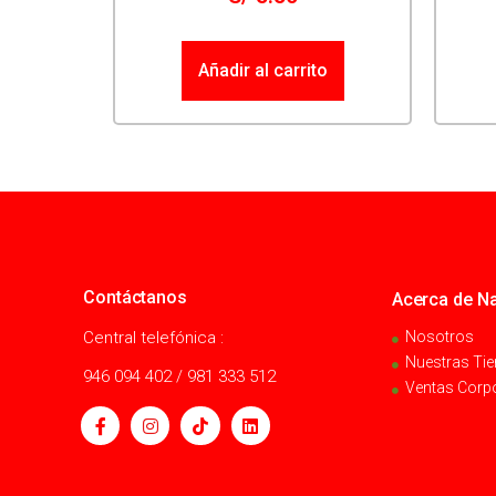
Añadir al carrito
Contáctanos
Acerca de Na
Central telefónica :
Nosotros
Nuestras Ti
946 094 402 / 981 333 512
Ventas Corp