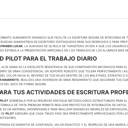
FORMATO SUMAMENTE DINAMICO QUE FACILITA LA ESCRITURA SEGURA DE BITÁCORAS DE
UE BUSCAN SUMINISTROS DE ESCRITORIO DISTINGUIDOS PARA SUS DESPACHOS O PARA PR
N PRIMER LUGAR
, LA SUAVIDAD DE SU BOLA DE TUNGSTENO AYUDA A QUE LOS USUARIOS 
EADO ESTIMULA LA PRESENTACIÓN IMPECABLE EN LOS TRABAJOS DE LOS ALUMNOS MAS G
 PILOT PARA EL TRABAJO DIARIO
DE ALTA GAMA ES LA EXCELENTE RESISTENCIA DE SUS COMPONENTES MECÁNICOS PARA EL 
RPO DE GRAN CONSISTENCIA, UN SOPORTE ROBUSTO QUE TOLERA PERFECTAMENTE LAS 
O DEL COLOR HACIA EL REVERSO DE TUS HOJAS DENTRO DE LOS MALETINES, ESTANTES O
A NAVARRETE
, REALIZAS UNA INVERSION DE GRAN RENDIMIENTO QUE DECORARÁ TUS C
LOS DEL SACO DE FORMA SEGURA.
ARA TUS ACTIVIDADES DE ESCRITURA PROF
 PILOT
SOBRESALE POR SU RIGUROSO ENFOQUE METODOLOGICO ESTRUCTURADO PARA EL 
FÓRMULA DE TINTA PREMIUM PERMITE REALIZAR PROYECTOS DE INTEGRACIÓN DE DATOS,
O
, ES UN MATERIAL INDISPENSABLE PARA REALIZAR DINAMICAS GRUPALES DE EXPOSICION
A DE
PILOT
ASEGURA QUE CADA TRAZO FINO SEA PERFECTAMENTE APROVECHADO POR LO
ROFESORES.
A TIENDA ES GARANTIA DE CONFIANZA, VALOR DIDACTICO Y EL RESPALDO DE UNA MARCA