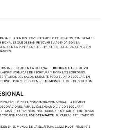
 TRABAJO, APUNTES UNIVERSITARIOS O CONTRATOS COMERCIALES
OFESIONALES QUE DESEAN RENOVAR SU AGENDA CON LA
DESLICEN LA PUNTA SOBRE EL PAPEL SIN ESFUERZO CON GRAN
RANDES.
TRABAJO DIARIO EN LA OFICINA. EL
BOLIGRAFO EJECUTIVO
LARGAS JORNADAS DE ESCRITURA Y EVITA LOS BORRONES
 ESCRITORIOS DEL SALON DURANTE TODO EL AÑO ESCOLAR.
EN
UADERNOS POR MUCHO TIEMPO.
ASIMISMO
, EL CLIP DE SUJECIÓN
ESIONAL
DESARROLLO DE LA CONCENTRACIÓN VISUAL, LA FIRMEZA
 DECORACIONES PARA EL CALENDARIO CIVICO ESCOLAR Y
, FIRMAS DE CONVENIOS INSTITUCIONALES Y TAREAS DIRECTIVAS
S COORDINADORES.
POR OTRA PARTE
, SU CUERPO ESTILIZADO ES
 LÍDER EN EL MUNDO DE LA ESCRITURA COMO
PILOT
. RECIBIRÁS