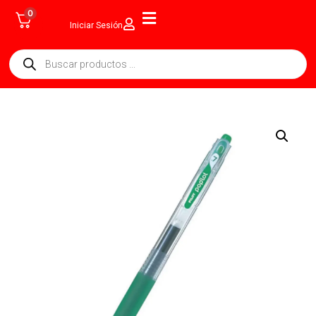
0
Iniciar Sesión