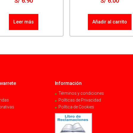
S/
6.90
S/
6.00
Leer más
Añadir al carrito
varrete
Información
Términos y condiciones
endas
Políticas de Privacidad
orativas
Política de Cookies