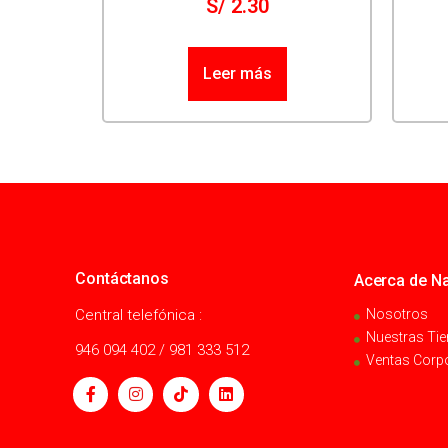
S/
2.30
Leer más
Contáctanos
Acerca de Na
Central telefónica :
Nosotros
Nuestras Ti
946 094 402 / 981 333 512
Ventas Corp