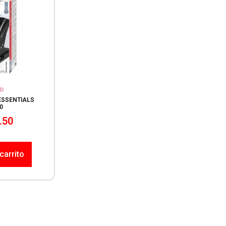
D
ESSENTIALS
0
.50
carrito