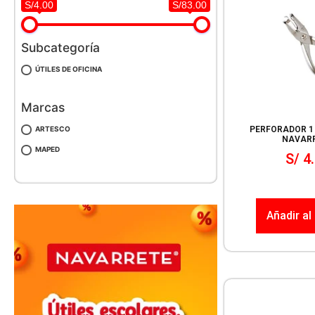
S/4.00
S/83.00
Subcategoría
ÚTILES DE OFICINA
Marcas
ARTESCO
PERFORADOR 1 
NAVAR
MAPED
S/
4.
Añadir al 