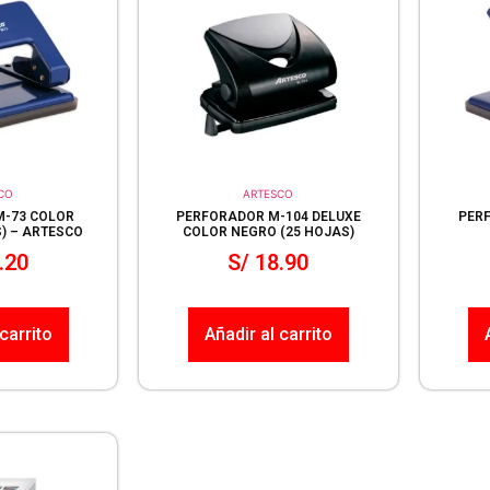
CO
ARTESCO
M-73 COLOR
PERFORADOR M-104 DELUXE
PERF
) – ARTESCO
COLOR NEGRO (25 HOJAS)
.20
S/
18.90
carrito
Añadir al carrito