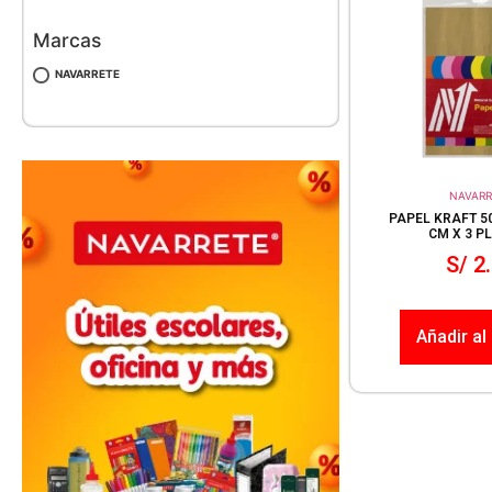
Marcas
NAVARRETE
NAVARR
PAPEL KRAFT 50
CM X 3 P
S/
2.
Añadir al 