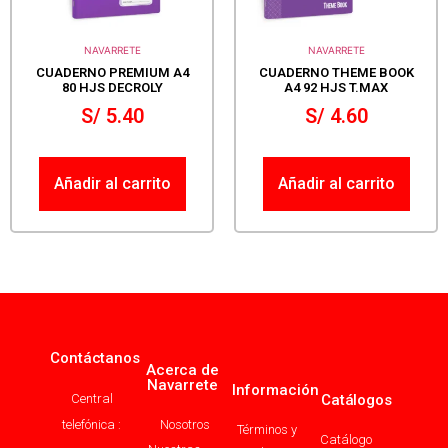
NAVARRETE
NAVARRETE
CUADERNO PREMIUM A4
CUADERNO THEME BOOK
80 HJS DECROLY
A4 92 HJS T.MAX
S/
5.40
S/
4.60
Añadir al carrito
Añadir al carrito
Contáctanos
Acerca de
Navarrete
Información
Central
Catálogos
telefónica :
Nosotros
Términos y
Catálogo