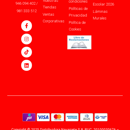
Nuestras
condiciones
946 094 402 /
Escolar 2026
Tiendas
Políticas de
981 333 512
Láminas
Ventas
Privacidad
Murales
Corporativas
Política de
Cookies
Copyright © 2025 Distribuidora Navarrete S.A. RUC: 20100030676 –