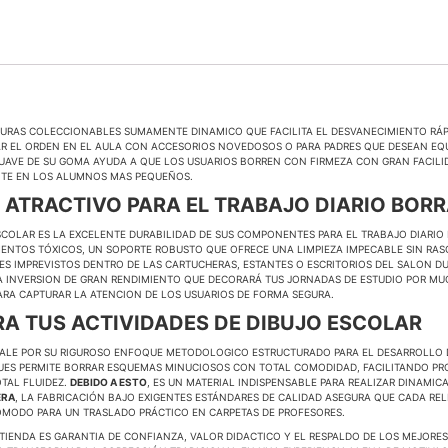
URAS COLECCIONABLES SUMAMENTE DINAMICO QUE FACILITA EL DESVANECIMIENTO RÁP
VAR EL ORDEN EN EL AULA CON ACCESORIOS NOVEDOSOS O PARA PADRES QUE DESEAN E
SUAVE DE SU GOMA AYUDA A QUE LOS USUARIOS BORREN CON FIRMEZA CON GRAN FACILI
NTE EN LOS ALUMNOS MAS PEQUEÑOS.
 ATRACTIVO PARA EL TRABAJO DIARIO BORR
 ESCOLAR ES LA EXCELENTE DURABILIDAD DE SUS COMPONENTES PARA EL TRABAJO DIARIO
MENTOS TÓXICOS, UN SOPORTE ROBUSTO QUE OFRECE UNA LIMPIEZA IMPECABLE SIN RAS
ES IMPREVISTOS DENTRO DE LAS CARTUCHERAS, ESTANTES O ESCRITORIOS DEL SALON 
NA INVERSION DE GRAN RENDIMIENTO QUE DECORARÁ TUS JORNADAS DE ESTUDIO POR M
ARA CAPTURAR LA ATENCION DE LOS USUARIOS DE FORMA SEGURA.
A TUS ACTIVIDADES DE DIBUJO ESCOLAR
SALE POR SU RIGUROSO ENFOQUE METODOLOGICO ESTRUCTURADO PARA EL DESARROLLO D
UES PERMITE BORRAR ESQUEMAS MINUCIOSOS CON TOTAL COMODIDAD, FACILITANDO PR
OTAL FLUIDEZ.
DEBIDO A ESTO
, ES UN MATERIAL INDISPENSABLE PARA REALIZAR DINAMIC
ERA
, LA FABRICACIÓN BAJO EXIGENTES ESTÁNDARES DE CALIDAD ASEGURA QUE CADA R
CÓMODO PARA UN TRASLADO PRÁCTICO EN CARPETAS DE PROFESORES.
 TIENDA ES GARANTIA DE CONFIANZA, VALOR DIDACTICO Y EL RESPALDO DE LOS MEJORES