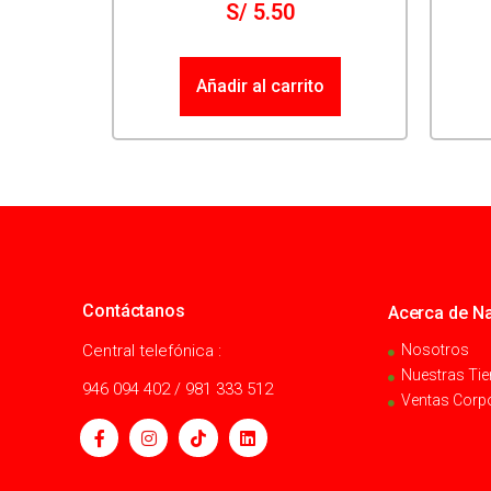
S/
5.50
Añadir al carrito
Contáctanos
Acerca de Na
Central telefónica :
Nosotros
Nuestras Ti
946 094 402 / 981 333 512
Ventas Corp