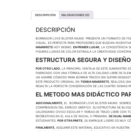
DESCRIPCIÓN
VALORACIONES (0)
DESCRIPCIÓN
BORRADOR LOVE BLISTER X4UND PRESENTA UN FORMATO DE FIG
VISUAL. ES PERFECTA PARA PROFESORES QUE BUSCAN INCENTI
NAVARRETE
HOY MISMO.
EN PRIMER LUGAR
, LA CONSISTENCIA 
FIGURAS LLENAS DE COLOR ESTIMULA LA CREATIVIDAD CONSTA
ESTRUCTURA SEGURA Y DISEÑO
POR OTRO LADO
, LA PRINCIPAL VENTAJA DE ESTE SUMINISTRO
FABRICADO CON UNA FÓRMULA DE ALTA CALIDAD LIBRE DE ELE
UN AGARRE CÓMODO PARA BORRAR TRAZOS SIN SUFRIR DESGAST
ESTE PRODUCTO ORIGINAL EN
TIENDA NAVARRETE
, REALIZAS U
RESALTA LA PERFECTA CONSERVACIÓN DE LAS CUATRO GOMAS P
EL METODO MAS DIDÁCTICO PAR
ADICIONALMENTE
, EL BORRADOR LOVE BLISTER X4UND SOBRE
COMPRENSION DEL ESPACIO GRÁFICO. SU ESTRUCTURA DE BLOQ
CALENDARIO CIVICO ESCOLAR Y TAREAS DE TRAZO LIBRE CON T
RECREATIVAS EN EL AULA DE INICIAL O PRIMARIA.
DE IGUAL MAN
ESTUDIANTES.
POR OTRA PARTE
, SU EMPAQUE LIGERO ES MUY 
FINALMENTE
, ADQUIRIR ESTE MATERIAL EDUCATIVO EN NUESTRA