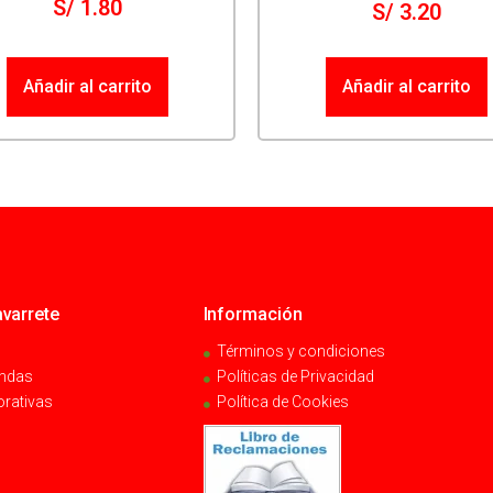
S/
1.80
S/
3.20
Añadir al carrito
Añadir al carrito
varrete
Información
Términos y condiciones
endas
Políticas de Privacidad
orativas
Política de Cookies