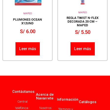
MAPED
MAPED
REGLA TWIST N-FLEX
PLUMONES OCEAN
DECORADA 20 CM –
X12UND
MAPED
S/
6.00
S/
5.50
Leer más
Leer más
Contáctanos
Acerca de
Navarrete
Información
Central
Catálogos
telefónica :
Nosotros
Términos y