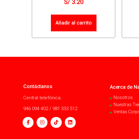
S/
3.20
Añadir al carrito
Contáctanos
Acerca de Na
Central telefónica :
Nosotros
Nuestras Ti
946 094 402 / 981 333 512
Ventas Corp