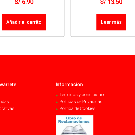
S/
6.90
S/
13.50
Añadir al carrito
Leer más
varrete
Información
Términos y condiciones
endas
Políticas de Privacidad
orativas
Política de Cookies