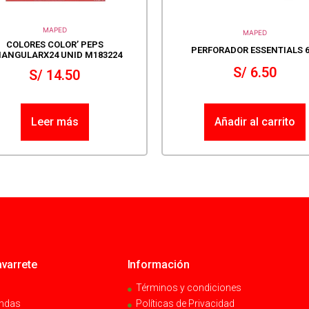
MAPED
MAPED
COLORES COLOR’ PEPS
PERFORADOR ESSENTIALS 6
IANGULARX24 UNID M183224
S/
6.50
S/
14.50
Leer más
Añadir al carrito
varrete
Información
Términos y condiciones
endas
Políticas de Privacidad