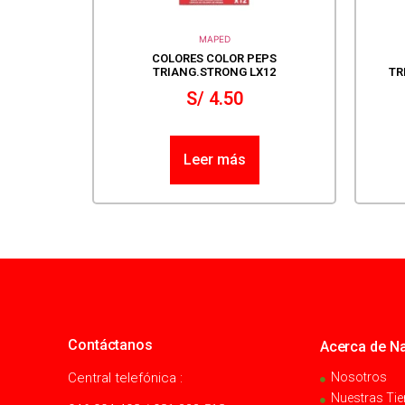
MAPED
COLORES COLOR PEPS
TRIANG.STRONG LX12
TR
S/
4.50
Leer más
Contáctanos
Acerca de Na
Central telefónica :
Nosotros
Nuestras Ti