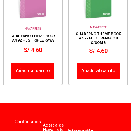
NAVARRETE
NAVARRETE
CUADERNO THEME BOOK
CUADERNO THEME BOOK
A4 92 HJS T.RENGLON
A4 92 HJS TRIPLE RAYA
C/SOMB
S/
4.60
S/
4.60
Añadir al carrito
Añadir al carrito
Contáctanos
Acerca de
Navarrete